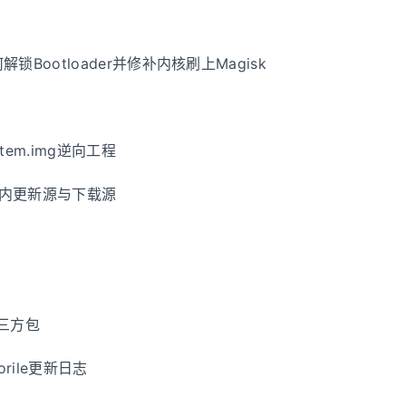
何解锁Bootloader并修补内核刷上Magisk
stem.img逆向工程
本国内更新源与下载源
第三方包
orile更新日志