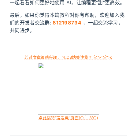
一起看看如何更好地使用 AI，让编程更”甜”更高效。
最后，如果你觉得本篇教程对你有帮助，欢迎加入我
们的开发者交流群:
812198734
，一起交流学习，
共同进步。
若对文章很感兴趣，可以B站关注我ヾ(≧▽≦*)o
点此跳转“爱发电”页面(○｀ 3′○)