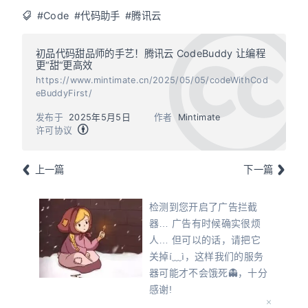
#Code
#代码助手
#腾讯云
初品代码甜品师的手艺！腾讯云 CodeBuddy 让编程
更“甜“更高效
https://www.mintimate.cn/2025/05/05/codeWithCod
eBuddyFirst/
发布于
2025年5月5日
作者
Mintimate
许可协议
上一篇
下一篇
检测到您开启了广告拦截
器… 广告有时候确实很烦
人… 但可以的话，请把它
关掉í﹏ì，这样我们的服务
器可能才不会饿死👻，十分
感谢!
Oops! Detected that you