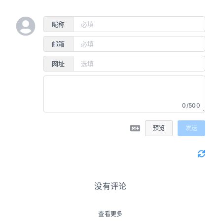
have turned on an ad
blocker... Ads can
昵称
sometimes be really
邮箱
annoying... But, if
possible, please turn it off
网址
so that our servers don't
starve to death 👻, thank
you very much!
0/500
广告
预览
发送
没有评论
查看更多