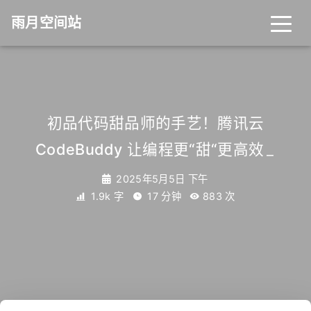
雨月空间站
初品代码甜品师的手艺！腾讯云
CodeBuddy 让编程更“甜“更高效
_
2025年5月5日 下午
1.9k 字
17 分钟
883
次