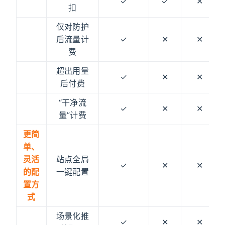
✓
✓
✕
扣
仅对防护
后流量计
✓
✕
✕
费
超出用量
✓
✕
✕
后付费
“干净流
✓
✕
✕
量”计费
更简
单、
灵活
站点全局
✓
✕
✕
的配
一键配置
置方
式
场景化推
✓
✕
✕