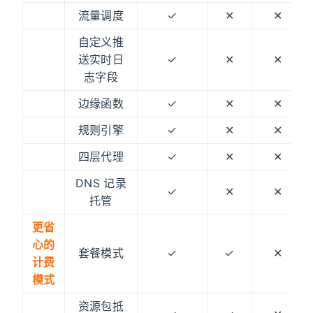
流量调度
✓
✕
✕
自定义推
送实时日
✓
✕
✕
志字段
边缘函数
✓
✕
✕
规则引擎
✓
✕
✕
四层代理
✓
✕
✕
DNS 记录
✓
✕
✕
托管
更省
心的
套餐模式
✓
✓
✕
计费
模式
资源包抵