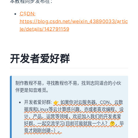
本教程同步发布在：
CSDN:
https://blog.csdn.net/weixin_43890033/artic
le/details/142791159
开发者爱好群
制作教程不易，寻找教程也不易，找到志同道合的小伙
伴更是知音难觅。
开发者爱好群:
👉 如果你对云服务器、CDN、云数
据库和Linux等云计算感兴趣，亦或者喜欢编程、设
计、产品、运营等领域，欢迎加入我们的开发者爱
好群，一起交流学习(目前可能就我一个人？🤔，毕
竟才刚刚创建~）。